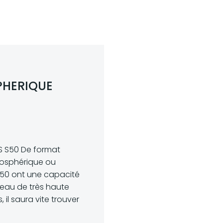
ACCUEIL
ACCUEIL
ACCUEIL
ACCUEIL
A PROPOS
A PROPOS
A PROPOS
A PROPOS
PHERIQUE
 S50 De format
mosphérique ou
50 ont une capacité
’eau de très haute
 il saura vite trouver